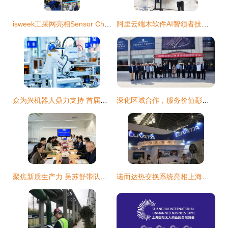
isweek工采网亮相Sensor China 2020上海国际传感器技术与应用展览会 开启传感技术新篇章
阿里云端木软件AI智领者技术沙龙上海站圆满落幕，共探技术服务新生态
众为兴机器人鼎力支持 首届上海市工业机器人技术应用技能大赛圆满落幕——上海技术服务团队保驾护航
深化区域合作，服务价值彰显——记
聚焦新质生产力 吴苏舒带队赴沪苏开展科技交流与技术服务对接
诺而达热交换系统亮相上海国际电力设备及技术展览会，以精品技术助力绿色能源发展