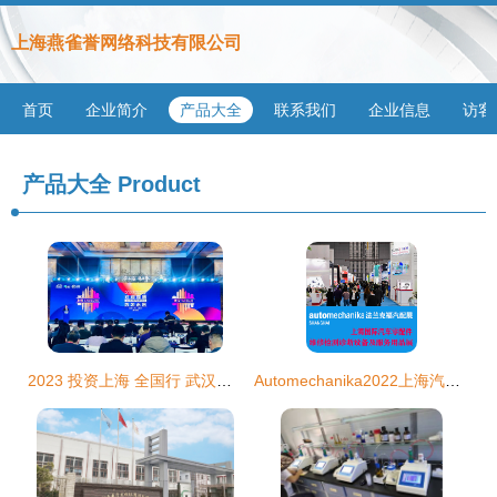
上海燕雀誉网络科技有限公司
首页
企业简介
产品大全
联系我们
企业信息
访客
产品大全
Product
2023 投资上海 全国行 武汉收官,上海为何频频 反向招商
Automechanika2022上海汽车保养及修理装备展